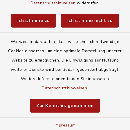
Baby- und Kindersitterdienst
Datenschutzhinweisen
widerrufen.
Unwetterwarnungen des Deutschen
Ich stimme zu
Ich stimme nicht zu
Wetterdiensts
Wir weisen darauf hin, dass wir technisch notwendige
Cookies einsetzen, um eine optimale Darstellung unserer
Website zu ermöglichen. Die Einwilligung zur Nutzung
Kontakt
weiterer Dienste wird bei Bedarf gesondert abgefragt.
Weitere Informationen finden Sie in unseren
Barrierefreiheit
Datenschutzhinweisen
.
Datenschutz
Zur Kenntnis genommen
Impressum
Impressum
Sitemap