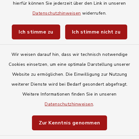
hierfür können Sie jederzeit über den Link in unseren
Baby- und Kindersitterdienst
Datenschutzhinweisen
widerrufen.
Unwetterwarnungen des Deutschen
Ich stimme zu
Ich stimme nicht zu
Wetterdiensts
Wir weisen darauf hin, dass wir technisch notwendige
Cookies einsetzen, um eine optimale Darstellung unserer
Website zu ermöglichen. Die Einwilligung zur Nutzung
Kontakt
weiterer Dienste wird bei Bedarf gesondert abgefragt.
Weitere Informationen finden Sie in unseren
Barrierefreiheit
Datenschutzhinweisen
.
Datenschutz
Zur Kenntnis genommen
Impressum