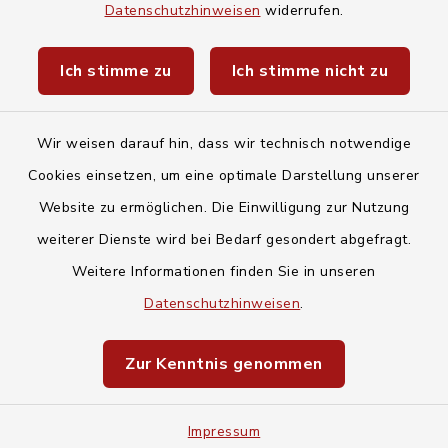
Baby- und Kindersitterdienst
Datenschutzhinweisen
widerrufen.
Unwetterwarnungen des Deutschen
Ich stimme zu
Ich stimme nicht zu
Wetterdiensts
Wir weisen darauf hin, dass wir technisch notwendige
Cookies einsetzen, um eine optimale Darstellung unserer
Website zu ermöglichen. Die Einwilligung zur Nutzung
Kontakt
weiterer Dienste wird bei Bedarf gesondert abgefragt.
Weitere Informationen finden Sie in unseren
Barrierefreiheit
Datenschutzhinweisen
.
Datenschutz
Zur Kenntnis genommen
Impressum
Impressum
Sitemap