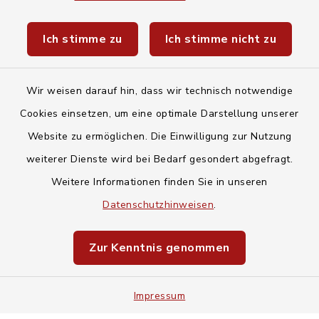
Unwetterwarnungen des Deutschen
Ich stimme zu
Ich stimme nicht zu
Wetterdiensts
Wir weisen darauf hin, dass wir technisch notwendige
Cookies einsetzen, um eine optimale Darstellung unserer
Website zu ermöglichen. Die Einwilligung zur Nutzung
Kontakt
weiterer Dienste wird bei Bedarf gesondert abgefragt.
Weitere Informationen finden Sie in unseren
Barrierefreiheit
Datenschutzhinweisen
.
Datenschutz
Zur Kenntnis genommen
Impressum
Impressum
Sitemap