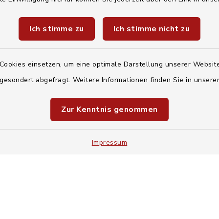
Quicklinks
Ich stimme zu
Ich stimme nicht zu
Landratsamt Regen
Energiemonitor
Cookies einsetzen, um eine optimale Darstellung unserer Website
Mitfahrzentrale
 gesondert abgefragt. Weitere Informationen finden Sie in unser
Baby- und Kindersit
Zur Kenntnis genommen
Unwetterwarnungen
Deutschen Wetterdien
Impressum
Kontakt
Barrier
Sitemap
Cookie