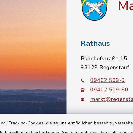
Ma
Rathaus
Bahnhofstraße 15
93128 Regenstauf
09402 509-0
09402 509-50
markt@regensta
instagram
facebook
youtube
og. Tracking-Cookies, die es uns ermöglichen besser zu versteh
te Einwilligung hierfür können Sie jederzeit über den Link in uns