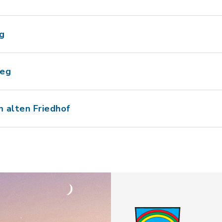
g
weg
m alten Friedhof