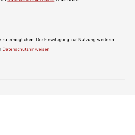
sburg
 zu ermöglichen. Die Einwilligung zur Nutzung weiterer
en
Datenschutzhinweisen
.
terdienst
 des
sts
efreiheit
Datenschutz
Impressum
-Einstellungen