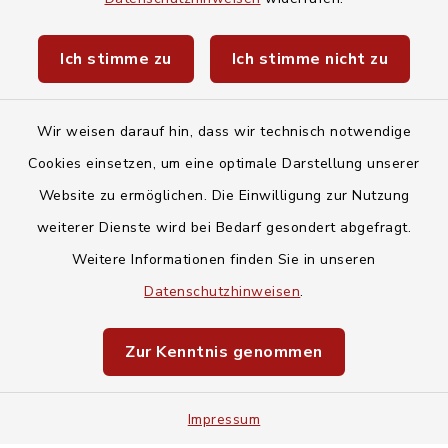
Bahnhofstraße 15
93128 Regenstauf
Ich stimme zu
Ich stimme nicht zu
09402 509-0
09402 509-50
Wir weisen darauf hin, dass wir technisch notwendige
markt@regenstauf.de
Cookies einsetzen, um eine optimale Darstellung unserer
Website zu ermöglichen. Die Einwilligung zur Nutzung
instagram
facebook
youtube
weiterer Dienste wird bei Bedarf gesondert abgefragt.
Weitere Informationen finden Sie in unseren
Datenschutzhinweisen
.
Öffnungszeiten
Zur Kenntnis genommen
Montag, Dienstag, Mittwoch und Freitag:
08.00 - 12.00 Uhr
Impressum
Dienstag zusätzlich: