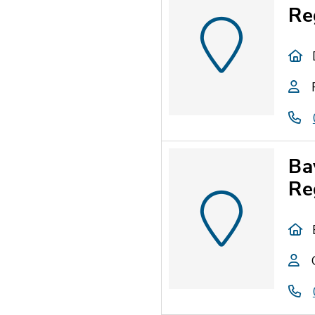
Re
Ba
Re