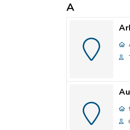
A
Ar
Au