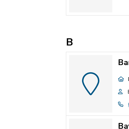
B
Ba
Ba