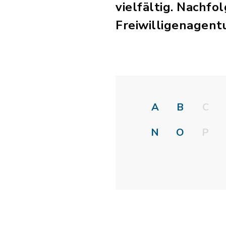
vielfältig. Nachfo
Freiwilligenagent
A
B
C
N
O
P