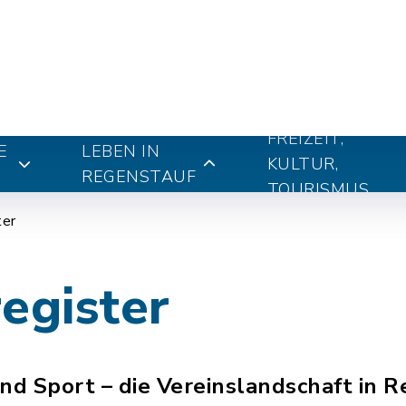
FREIZEIT,
E
LEBEN IN
KULTUR,
REGENSTAUF
TOURISMUS
ter
egister
nd Sport – die Vereinslandschaft in R