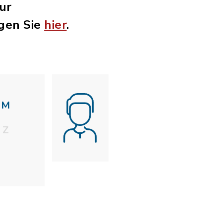
Zur
gen Sie
hier
.
M
Z