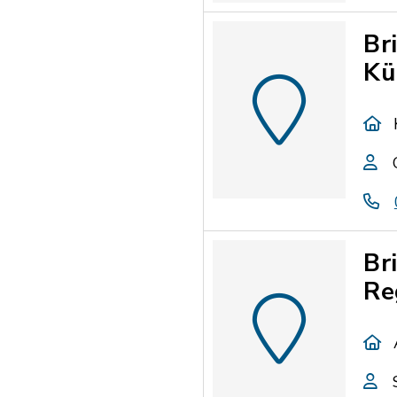
Br
Kü
Br
Re