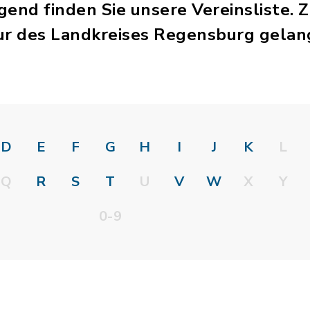
lgend finden Sie unsere Vereinsliste. 
ur des Landkreises Regensburg gelan
D
E
F
G
H
I
J
K
L
Q
R
S
T
U
V
W
X
Y
0-9