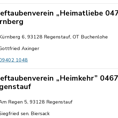
ieftaubenverein „Heimatliebe 04
rnberg
Kürnberg 6, 93128 Regenstauf, OT Buchenlohe
Gottfried Axinger
09402 1048
ieftaubenverein „Heimkehr” 046
genstauf
Am Regen 5, 93128 Regenstauf
Siegfried sen. Biersack