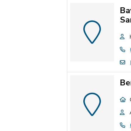
Ba
Sa
Be