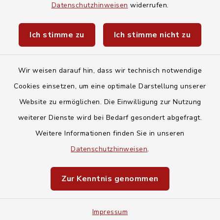
Baby- und Kindersitterdienst
Datenschutzhinweisen
widerrufen.
Unwetterwarnungen des Deutschen
Ich stimme zu
Ich stimme nicht zu
Wetterdiensts
Wir weisen darauf hin, dass wir technisch notwendige
Cookies einsetzen, um eine optimale Darstellung unserer
Website zu ermöglichen. Die Einwilligung zur Nutzung
Kontakt
weiterer Dienste wird bei Bedarf gesondert abgefragt.
Weitere Informationen finden Sie in unseren
Barrierefreiheit
Datenschutzhinweisen
.
Datenschutz
Zur Kenntnis genommen
Impressum
Impressum
Sitemap