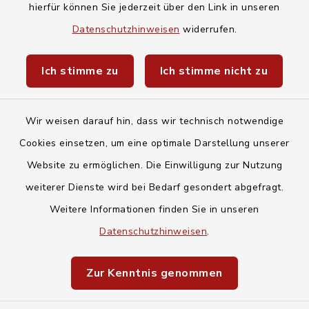
hierfür können Sie jederzeit über den Link in unseren
Baby- und Kindersitterdienst
Datenschutzhinweisen
widerrufen.
Unwetterwarnungen des Deutschen
Ich stimme zu
Ich stimme nicht zu
Wetterdiensts
Wir weisen darauf hin, dass wir technisch notwendige
Cookies einsetzen, um eine optimale Darstellung unserer
Website zu ermöglichen. Die Einwilligung zur Nutzung
Kontakt
weiterer Dienste wird bei Bedarf gesondert abgefragt.
Weitere Informationen finden Sie in unseren
Barrierefreiheit
Datenschutzhinweisen
.
Datenschutz
Zur Kenntnis genommen
Impressum