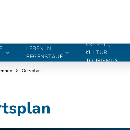
FREIZEIT,
E
LEBEN IN
KULTUR,
REGENSTAUF
TOURISMUS
kennen
Ortsplan
rtsplan