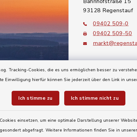
Bahnhofstraße 15
93128 Regenstauf
09402 509-0
09402 509-50
markt@regensta
instagram
facebook
youtube
og. Tracking-Cookies, die es uns ermöglichen besser zu versteh
te Einwilligung hierfür können Sie jederzeit über den Link in uns
Quicklinks
Ich stimme zu
Ich stimme nicht zu
Landratsamt Regen
Energiemonitor
Cookies einsetzen, um eine optimale Darstellung unserer Website
Mitfahrzentrale
 gesondert abgefragt. Weitere Informationen finden Sie in unser