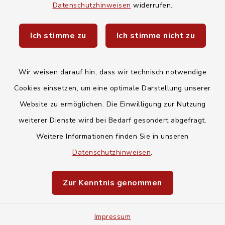
Baby- und Kindersitterdienst
Datenschutzhinweisen
widerrufen.
Unwetterwarnungen des Deutschen
Ich stimme zu
Ich stimme nicht zu
Wetterdiensts
Wir weisen darauf hin, dass wir technisch notwendige
Cookies einsetzen, um eine optimale Darstellung unserer
Website zu ermöglichen. Die Einwilligung zur Nutzung
Kontakt
weiterer Dienste wird bei Bedarf gesondert abgefragt.
Weitere Informationen finden Sie in unseren
Barrierefreiheit
Datenschutzhinweisen
.
Datenschutz
Zur Kenntnis genommen
Impressum
Impressum
Sitemap