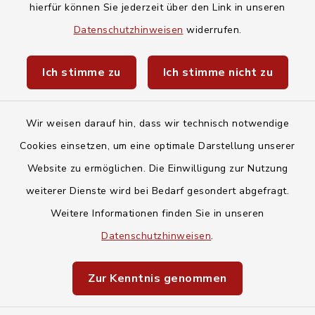
hierfür können Sie jederzeit über den Link in unseren
Baby- und Kindersitterdienst
Datenschutzhinweisen
widerrufen.
Unwetterwarnungen des Deutschen
Ich stimme zu
Ich stimme nicht zu
Wetterdiensts
Wir weisen darauf hin, dass wir technisch notwendige
Cookies einsetzen, um eine optimale Darstellung unserer
Website zu ermöglichen. Die Einwilligung zur Nutzung
Kontakt
weiterer Dienste wird bei Bedarf gesondert abgefragt.
Weitere Informationen finden Sie in unseren
Barrierefreiheit
Datenschutzhinweisen
.
Datenschutz
Zur Kenntnis genommen
Impressum