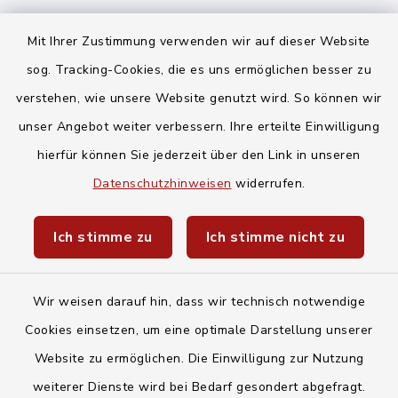
Quicklinks
Mit Ihrer Zustimmung verwenden wir auf dieser Website
Landratsamt Regensburg
sog. Tracking-Cookies, die es uns ermöglichen besser zu
verstehen, wie unsere Website genutzt wird. So können wir
Energiemonitor
unser Angebot weiter verbessern. Ihre erteilte Einwilligung
Mitfahrzentrale
hierfür können Sie jederzeit über den Link in unseren
Baby- und Kindersitterdienst
Datenschutzhinweisen
widerrufen.
Unwetterwarnungen des Deutschen
Ich stimme zu
Ich stimme nicht zu
Wetterdiensts
Wir weisen darauf hin, dass wir technisch notwendige
Cookies einsetzen, um eine optimale Darstellung unserer
Website zu ermöglichen. Die Einwilligung zur Nutzung
Kontakt
weiterer Dienste wird bei Bedarf gesondert abgefragt.